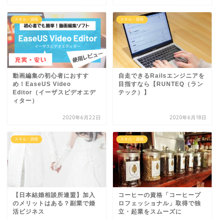
スキル・資格
スキル・資格
動画編集の初心者におすす
自走できるRailsエンジニアを
め！EaseUS Video
目指すなら【RUNTEQ（ラン
Editor（イーザスビデオエデ
テック）】
ィター）
2020年6月22日
2020年6月18日
スキル・資格
スキル・資格
【日本結婚相談所連盟】加入
コーヒーの資格「コーヒープ
のメリットはある？副業で婚
ロフェッショナル」取得で独
活ビジネス
立・起業をスムーズに