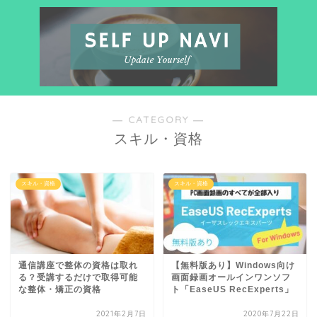
― CATEGORY ―
スキル・資格
スキル・資格
スキル・資格
通信講座で整体の資格は取れ
【無料版あり】Windows向け
る？受講するだけで取得可能
画面録画オールインワンソフ
な整体・矯正の資格
ト「EaseUS RecExperts」
2021年2月7日
2020年7月22日