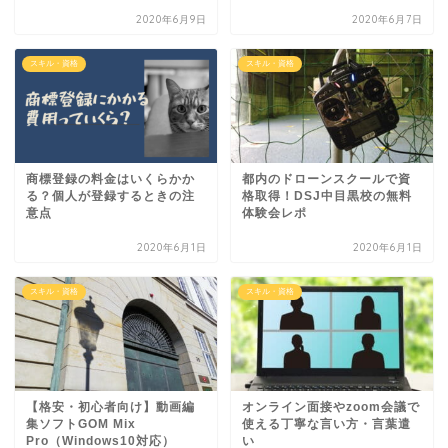
2020年6月9日
2020年6月7日
スキル・資格
スキル・資格
商標登録の料金はいくらかか
都内のドローンスクールで資
る？個人が登録するときの注
格取得！DSJ中目黒校の無料
意点
体験会レポ
2020年6月1日
2020年6月1日
スキル・資格
スキル・資格
【格安・初心者向け】動画編
オンライン面接やzoom会議で
集ソフトGOM Mix
使える丁寧な言い方・言葉遣
Pro（Windows10対応）
い